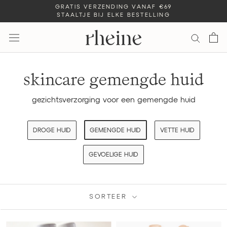
Ga
GRATIS VERZENDING VANAF €69
STAALTJE BIJ ELKE BESTELLING
naar
inhoud
skincare gemengde huid
gezichtsverzorging voor een gemengde huid
DROGE HUID
GEMENGDE HUID
VETTE HUID
GEVOELIGE HUID
SORTEER