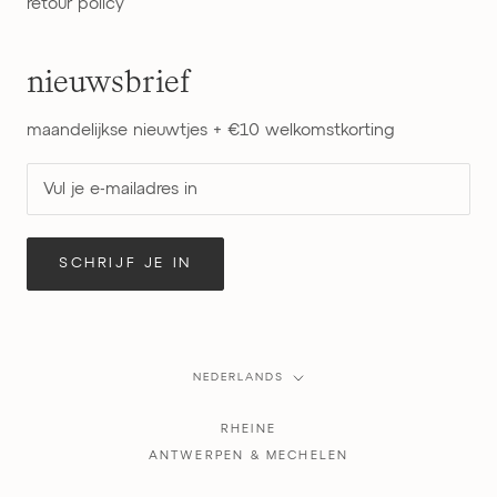
retour policy
nieuwsbrief
maandelijkse nieuwtjes + €10 welkomstkorting
SCHRIJF JE IN
Taal
NEDERLANDS
RHEINE
ANTWERPEN & MECHELEN