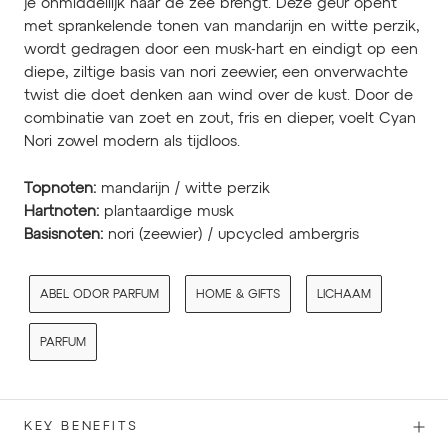
je onmiddellijk naar de zee brengt. Deze geur opent
met sprankelende tonen van mandarijn en witte perzik,
wordt gedragen door een musk-hart en eindigt op een
diepe, ziltige basis van nori zeewier, een onverwachte
twist die doet denken aan wind over de kust. Door de
combinatie van zoet en zout, fris en dieper, voelt Cyan
Nori zowel modern als tijdloos.
Topnoten:
mandarijn / witte perzik
Hartnoten:
plantaardige musk
Basisnoten:
nori (zeewier) / upcycled ambergris
ABEL ODOR PARFUM
HOME & GIFTS
LICHAAM
PARFUM
KEY BENEFITS