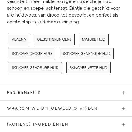
verandert in een milde, romige emulsie die je huid
schoon en soepel achterlaat. Eéntje die geschikt voor
alle huidtypes, van droog tot gevoelig, en perfect als
eerste stap in je dubbele reiniging.
ALAENA
GEZICHTSREINIGERS
MATURE HUID
SKINCARE DROGE HUID
SKINCARE GEMENGDE HUID
SKINCARE GEVOELIGE HUID
SKINCARE VETTE HUID
KEY BENEFITS
WAAROM WE DIT GEWELDIG VINDEN
(ACTIEVE) INGREDIËNTEN