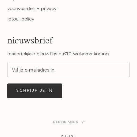
voorwaarden + privacy
retour policy
nieuwsbrief
maandelijkse nieuwtjes + €10 welkomstkorting
SCHRIJF JE IN
Taal
NEDERLANDS
RHEINE