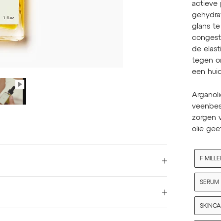
actieve 
gehydra
glans te
congest
de elast
tegen o
een hui
Arganoli
veenbess
zorgen v
olie gee
F MILLE
SERUM 
SKINCA