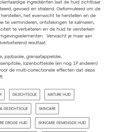
plantaardige ingrediënten laat de huid zichtbaar
teerd, gevoed en stralend. Geformuleerd om de
 herstellen, het evenwicht te herstellen en de
ie te verminderen, ontstekingen te kalmeren,
iciteit te verbeteren en de huid te versterken
mgevingselementen. Verwacht je maar aan
dverbeterend resultaat.
e, jojobaolie, granaatappelolie,
enpitolie, rozenbottelolie (en nog 17 anderen)
oor de multi-correctionele effecten dat deze
ft.
R
GEZICHTSOLIE
MATURE HUID
& GEZICHTSOLIE
SKINCARE
RE DROGE HUID
SKINCARE GEMENGDE HUID