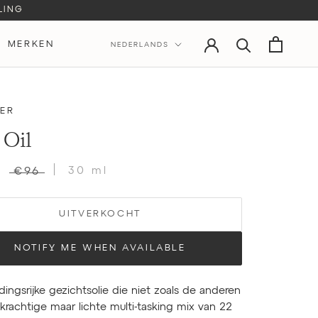
LING
Taal
MERKEN
NEDERLANDS
MERKEN
LER
 Oil
30 ml
€96
UITVERKOCHT
NOTIFY ME WHEN AVAILABLE
ingsrijke gezichtsolie die niet zoals de anderen
 krachtige maar lichte multi-tasking mix van 22