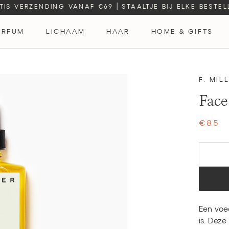
TIS VERZENDING VANAF €69
|
STAALTJE BIJ ELKE BESTEL
ARFUM
LICHAAM
HAAR
HOME & GIFTS
ARFUM
F. MIL
Face
€85
Een voed
is. Deze