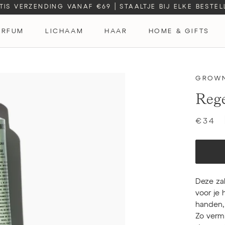
TIS VERZENDING VANAF €69
|
STAALTJE BIJ ELKE BESTEL
ARFUM
LICHAAM
HAAR
HOME & GIFTS
ARFUM
GROWN
Rege
€34
Deze za
voor je 
handen,
Zo vermi