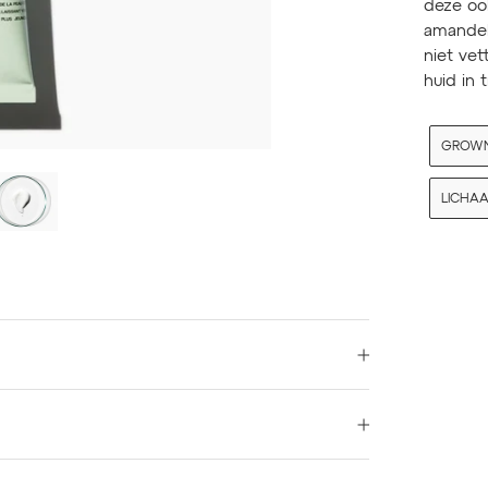
deze oo
amandel
niet vet
huid in
GROWN
LICHA