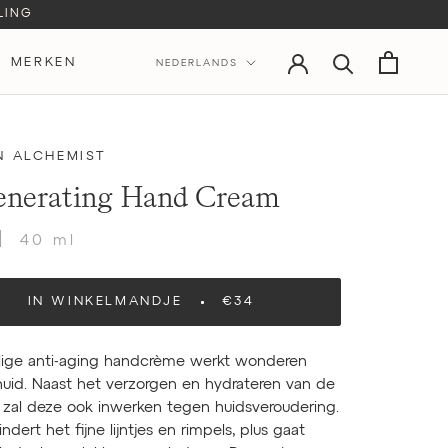
LING
Taal
MERKEN
NEDERLANDS
MERKEN
 ALCHEMIST
nerating Hand Cream
40 ml
IN WINKELMANDJE
€34
lige anti-aging handcrème werkt wonderen
huid. Naast het verzorgen en hydrateren van de
 zal deze ook inwerken tegen huidsveroudering.
ndert het fijne lijntjes en rimpels, plus gaat