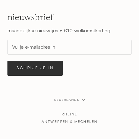
nieuwsbrief
maandelijkse nieuwtjes + €10 welkomstkorting
SCHRIJF JE IN
Taal
NEDERLANDS
RHEINE
ANTWERPEN & MECHELEN