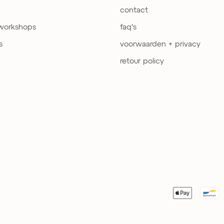
contact
 workshops
faq's
s
voorwaarden + privacy
retour policy