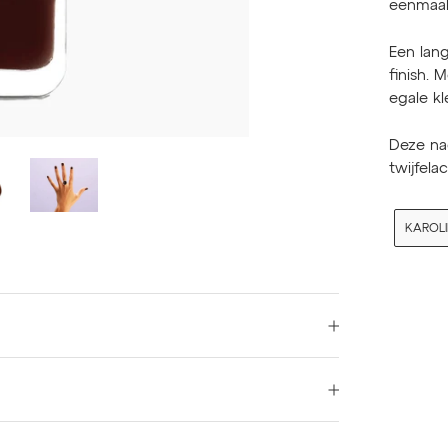
eenmaal 
Een lan
finish. 
egale kle
Deze nag
twijfela
KAROL