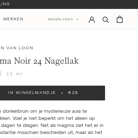
LING
Taal
MERKEN
NEDERLANDS
MERKEN
IN VAN LOON
a Noir 24 Nagellak
15 ml
IN WINKELMANDJE
€28
p donkerbruin om je mysterieuze aura te
ken. Voel je niet beperkt om het alleen op
 dagen te dragen. Net als magma ziet het er in
nstantie misschien bescheiden uit, maar als het