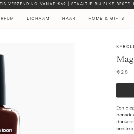
TIS VERZENDING VANAF €69
|
STAALTJE BIJ ELKE BESTEL
ARFUM
LICHAAM
HAAR
HOME & GIFTS
ARFUM
KAROL
Magm
€28
Een die
benadruk
donkere
eerste i