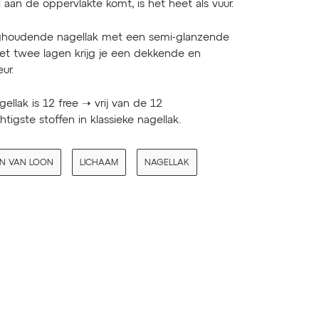
aan de oppervlakte komt, is het heet als vuur.
ghoudende nagellak met een semi-glanzende
Met twee lagen krijg je een dekkende en
ur.
ellak is 12 free ➝ vrij van de 12
chtigste stoffen in klassieke nagellak.
IN VAN LOON
LICHAAM
NAGELLAK