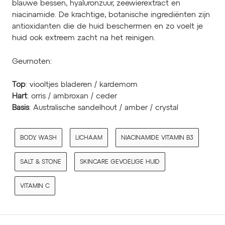
blauwe bessen, hyaluronzuur, zeewierextract en
niacinamide. De krachtige, botanische ingrediënten zijn
antioxidanten die de huid beschermen en zo voelt je
huid ook extreem zacht na het reinigen.
Geurnoten:
Top
: viooltjes bladeren / kardemom
Hart
: orris / ambroxan / ceder
Basis
: Australische sandelhout / amber / crystal
BODY WASH
LICHAAM
NIACINAMIDE VITAMIN B3
SALT & STONE
SKINCARE GEVOELIGE HUID
VITAMIN C