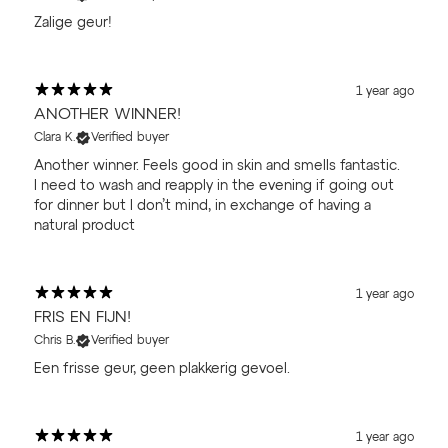
Zalige geur!
1 year ago
ANOTHER WINNER!
Clara K.
Verified buyer
Another winner. Feels good in skin and smells fantastic.
I need to wash and reapply in the evening if going out
for dinner but I don’t mind, in exchange of having a
natural product
1 year ago
FRIS EN FIJN!
Chris B.
Verified buyer
Een frisse geur, geen plakkerig gevoel.
1 year ago