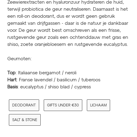
Zeewierextracten en hyaluronzuur hydrateren de huid,
terwijl probiotica de geur neutraliseren. Daarnaast is het
een roll-on deodorant, dus er wordt geen gebruik
gemaakt van drijfgassen - daar is de natuur je dankbaar
voor.
De geur wordt best omschreven als een frisse,
rustgevende geur zoals een ochtenddauw met gras en
shiso, zoete oranjebloesem en rustgevende eucalyptus.
Geurnoten:
Top
: Italiaanse bergamot / neroli
Hart
: Franse lavendel / basilicum / tuberoos
Basis
: eucalyptus / shiso blad / cypress
DEODORANT
GIFTS UNDER €30
LICHAAM
SALT & STONE