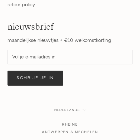
retour policy
nieuwsbrief
maandelijkse nieuwtjes + €10 welkomstkorting
SCHRIJF JE IN
Taal
NEDERLANDS
RHEINE
ANTWERPEN & MECHELEN