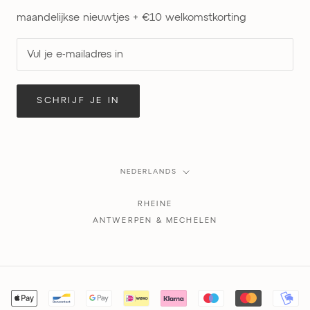
maandelijkse nieuwtjes + €10 welkomstkorting
SCHRIJF JE IN
Taal
NEDERLANDS
RHEINE
ANTWERPEN & MECHELEN