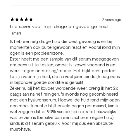
2 years ago
Life saver voor mijn droge en gevoelige huid
Tamara
Ik heb een erg droge huid die best gevoelig is en bij
momenten ook buitengewoon reactief. Vooral rond mijn
ogen is een probleemzone.
Ester heeft me een sample van dit serum meegegeven
om eens uit te testen, omdat hij zowel voedend is en
werkt tegen ontsteking/irritatie. Het blijkt echt perfect
te zijn voor mijn huid, die na veel jaren eindelijk nog eens
in bijzonder goede conditie is geraakt.
Zeker nu bij het kouder wordende weer, breng ik het 2x
daags aan na het reinigen, 's avonds nog gecombineerd
met een hyaluronserum. Hoewel de huid rond mijn ogen
een moeilijk puntje blijft enkele dagen per maand, kan ik
wel zeggen dat er 90% van de tijd niets tot nauwelijks
wat te zien is (behalve dan een zachte en egale huid),
sinds ik dit serum gebruik. Voor mij dus een absolute
must-have.