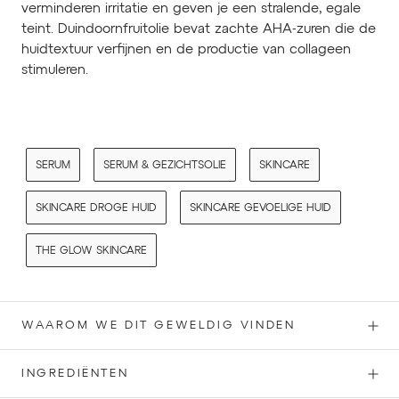
verminderen irritatie en geven je een stralende, egale
teint. Duindoornfruitolie bevat zachte AHA-zuren die de
huidtextuur verfijnen en de productie van collageen
stimuleren.
SERUM
SERUM & GEZICHTSOLIE
SKINCARE
SKINCARE DROGE HUID
SKINCARE GEVOELIGE HUID
THE GLOW SKINCARE
WAAROM WE DIT GEWELDIG VINDEN
INGREDIËNTEN