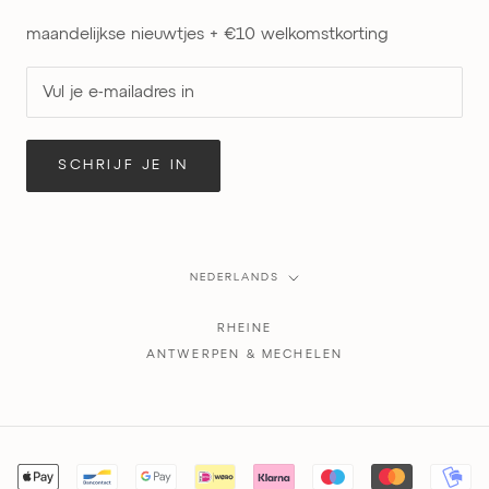
maandelijkse nieuwtjes + €10 welkomstkorting
SCHRIJF JE IN
Taal
NEDERLANDS
RHEINE
ANTWERPEN & MECHELEN