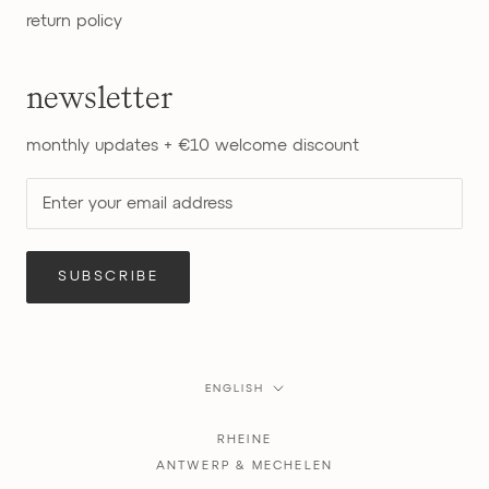
return policy
newsletter
monthly updates + €10 welcome discount
SUBSCRIBE
Language
ENGLISH
RHEINE
ANTWERP & MECHELEN