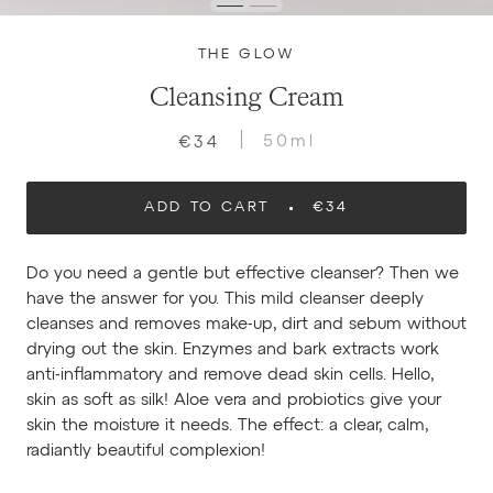
THE GLOW
Cleansing Cream
50ml
€34
ADD TO CART
€34
Do you need a gentle but effective cleanser? Then we
have the answer for you. This mild cleanser deeply
cleanses and removes make-up, dirt and sebum without
drying out the skin. Enzymes and bark extracts work
anti-inflammatory and remove dead skin cells. Hello,
skin as soft as silk! Aloe vera and probiotics give your
skin the moisture it needs. The effect: a clear, calm,
radiantly beautiful complexion!